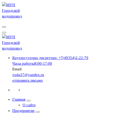
Перейти
к
содержимому
г.Вичуга, Ивановской области
г.Вичуга, Ивановской области
Круглосуточно
диспетчер: +7(49354)2-22-79
Часы работы
8:00-17:00
Email
voda37@yandex.ru
отправить письмо
Главная
О сайте
Предприятие