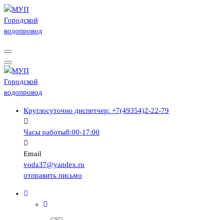
Перейти
к
содержимому
г.Вичуга, Ивановской области
г.Вичуга, Ивановской области
Круглосуточно
диспетчер: +7(49354)2-22-79
Часы работы
8:00-17:00
Email
voda37@yandex.ru
отправить письмо